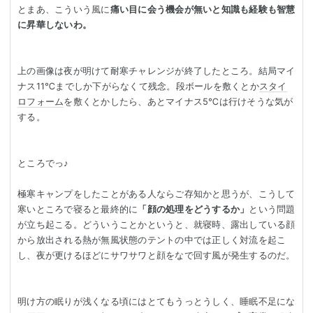
とまあ、こういう風に
痛い目に会う機会が無いと知識も経験も智慧
に昇華しないわ。
上の画像は夜が明けて耐寒チャレンジが終了したところ。結局マイ
ナス11℃までしか下がらなくて残念。段ボールを敷くとか
スタイ
ロフォーム
を敷くとかしたら、あとマイナス5℃は行けそうな気が
する。
ところでっ♪
極寒キャンプをしたことがある人ならご存知かと思うが、こうして
寒いところで寝ると最終的に
「顔の処理をどうするか」
という問題
が立ち起こる。どういうことかというと、就寝時、露出している顔
から放出される熱が無風状態のテントの中では正しく対流を起こ
し、夜が更けるほどにサワサワと顔をなで回す風が発生するのだ。
明け方の眠りが浅くなる頃にはとてもうっとうしく、睡眠不足にな