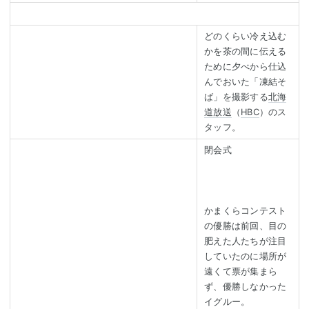
どのくらい冷え込む
かを茶の間に伝える
ために夕べから仕込
んでおいた「凍結そ
ば」を撮影する
北海
道放送
（
HBC
）のス
タッフ。
閉会式
かまくらコンテスト
の優勝は前回、目の
肥えた人たちが注目
していたのに場所が
遠くて票が集まら
ず、優勝しなかった
イグルー。