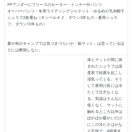
PPアンダーにフリースのセーター・インナー付パンツ
オーバーパンツ・冬用ライディングジャケット・ゆるめの毛糸帽子
シュラフ2枚重ね（モンベル＃２、ダウン3年もの・夏用シュラ
フ、ダウン10年もの）
夏や秋のキャンプでは気づきづらいが「銀マット」は思っているほ
どには断熱しない。
体とマットの間に挟
まれたシュラフは温
度差で結露を起こし
湿気ってくる。そう
して夜明け前には冷
たくて仕方なくな
る。気温はそんなに
低くなく、マットに
触れるところ以外は
ぽかぽか暖かいだけ
にこの冷たさはかな
り不快で、4時過ぎ