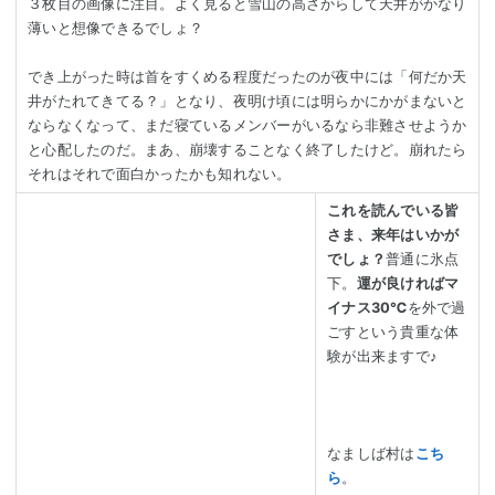
３枚目の画像に注目。よく見ると雪山の高さからして天井がかなり
薄いと想像できるでしょ？
でき上がった時は首をすくめる程度だったのが夜中には「何だか天
井がたれてきてる？」となり、夜明け頃には明らかにかがまないと
ならなくなって、まだ寝ているメンバーがいるなら非難させようか
と心配したのだ。まあ、崩壊することなく終了したけど。崩れたら
それはそれで面白かったかも知れない。
これを読んでいる皆
さま、来年はいかが
でしょ？
普通に氷点
下。
運が良ければマ
イナス30℃
を外で過
ごすという貴重な体
験が出来ますで♪
なましば村は
こち
ら
。