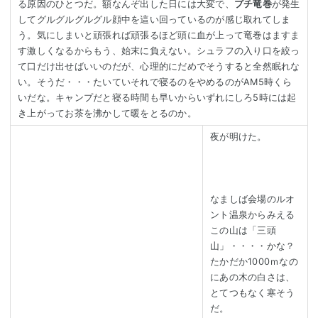
る原因のひとつだ。額なんぞ出した日には大変で、
プチ竜巻
が発生
してグルグルグルグル顔中を這い回っているのが感じ取れてしま
う。気にしまいと頑張れば頑張るほど頭に血が上って竜巻はますま
す激しくなるからもう、始末に負えない。シュラフの入り口を絞っ
て口だけ出せばいいのだが、心理的にだめでそうすると全然眠れな
い。そうだ・・・たいていそれで寝るのをやめるのがAM5時くら
いだな。キャンプだと寝る時間も早いからいずれにしろ5時には起
き上がってお茶を沸かして暖をとるのか。
夜が明けた。
なましば会場のルオ
ント温泉からみえる
この山は「三頭
山」・・・・かな？
たかだか1000ｍなの
にあの木の白さは、
とてつもなく寒そう
だ。