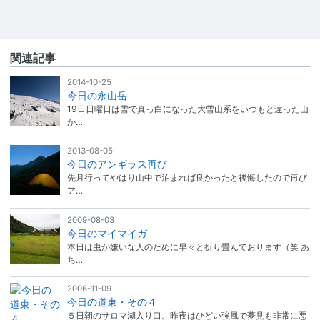
関連記事
2014-10-25
今日の永山岳
19日日曜日は雪で真っ白になった大雪山系をいつもと違った山
か…
2013-08-05
今日のアンギラス再び
先月行ってやはり山中で泊まれば良かったと後悔したので再び
ア…
2009-08-03
今日のマイマイガ
本日は虫が嫌いな人のために早々と折り畳んでおります（笑 あ
ち…
2006-11-09
今日の道東・その４
５日朝のサロマ湖入り口。昨夜はひどい強風で夢見も非常に悪