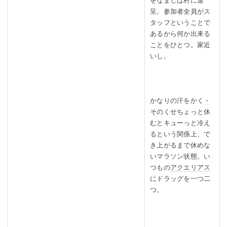
をなましば村に進
呈。参加者全員がス
タッフということで
あるから何か出来る
ことをひとつ。家近
いし。
かなりの汗をかく・
そのくせちょっと休
むとキューっと冷え
るという関係上、で
き上がるまで休めな
いマラソン状態。い
つもの
アクエリアス
にドラッグを一つ二
つ。