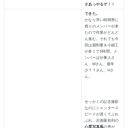
さあっやるぞ！！
できた。
かなり早い時間帯に
残りのメンバーが来
たので作業がどんど
ん進む。それでも今
回は掘削量＆小細工
が多くて6時間。メ
ンバーは仕事人さ
ん、Mさん、最年
少？Ｔさん、Hさ
ん。
せっかくの記念撮影
なのにシャッタース
ピードが遅くてぶれ
ぶれ。左側最前列の
心霊写真風
の男が