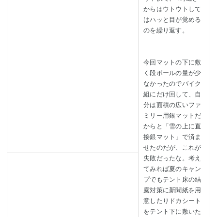
からはウトウトして
はハッと目が覚める
のを繰り返す。
今回マットの下に敷
く段ボールの量が少
なかったのでバイク
組にだけ回して、自
分は面積の広いファ
ミリー用銀マットだ
からと「雪の上に直
接銀マット」で済ま
せたのだが、これが
失敗だったな。考え
てみれば夏のキャン
プでもテント床の結
露対策に新聞紙を用
意したりドカシート
をテント下に敷いた