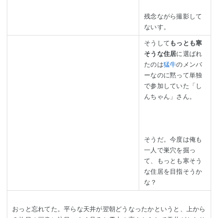
残念ながら撮影して
ないす。
そうして
もっとも寒
そうな住居
に選ばれ
たのは
猛牛
のメンバ
ーなのに黙って単独
で参加していた「し
んちゃん」さん。
そうだ。今度は俺も
一人で巣穴を掘っ
て、もっとも寒そう
な住居を目指そうか
な？
おっと忘れてた。平らな天井が翌朝どうなったかというと、上から