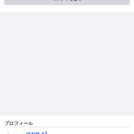
プロフィール
id:tett_k2